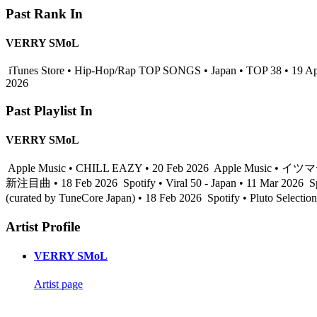
Past Rank In
VERRY SMoL
iTunes Store • Hip-Hop/Rap TOP SONGS • Japan • TOP 38 • 19 A
2026
Past Playlist In
VERRY SMoL
Apple Music • CHILL EAZY • 20 Feb 2026
Apple Music • イツマ
新注目曲 • 18 Feb 2026
Spotify • Viral 50 - Japan • 11 Mar 2026
Sp
(curated by TuneCore Japan) • 18 Feb 2026
Spotify • Pluto Select
Artist Profile
VERRY SMoL
Artist page