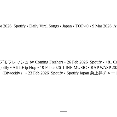
pr 2026
Spotify • Daily Viral Songs • Japan • TOP 40 • 9 Mar 2026
Ap
デモフレッシュ by Coming Freshers • 26 Feb 2026
Spotify • +81 
otify • Alt J-Hip Hop • 19 Feb 2026
LINE MUSIC • RAP WASP 2026
ion（Biweekly） • 23 Feb 2026
Spotify • Spotify Japan 急上昇チャート 