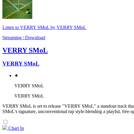
Listen to VERRY SMoL by VERRY SMoL
Streaming / Download
VERRY SMoL
VERRY SMoL
⚫︎
VERRY SMoL
VERRY SMoL
VERRY SMoL is set to release "VERRY SMoL" a standout track that f
SMoL's signature, unconventional rap style-blending a playful, free-spi
Chart In