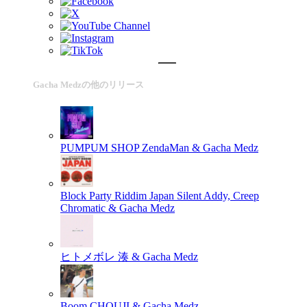
Gacha Medzの他のリリース
PUMPUM SHOP
ZendaMan & Gacha Medz
Block Party Riddim Japan
Silent Addy, Creep
Chromatic & Gacha Medz
ヒトメボレ
湊 & Gacha Medz
Boom
CHOUJI & Gacha Medz