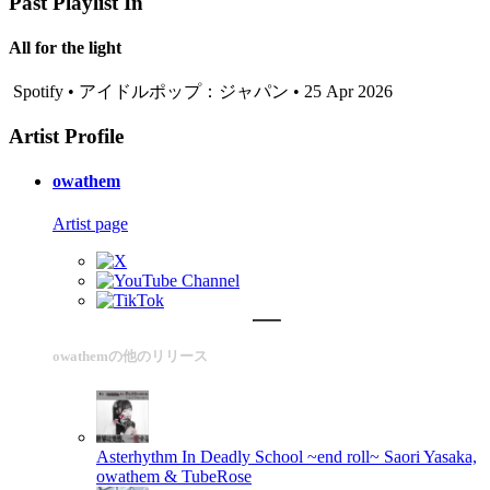
Past Playlist In
All for the light
Spotify • アイドルポップ：ジャパン • 25 Apr 2026
Artist Profile
owathem
Artist page
owathemの他のリリース
Asterhythm In Deadly School ~end roll~
Saori Yasaka,
owathem & TubeRose