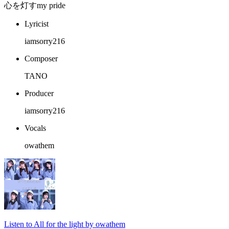
心を灯すmy pride
Lyricist
iamsorry216
Composer
TANO
Producer
iamsorry216
Vocals
owathem
Listen to All for the light by owathem