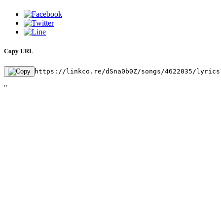
Copy URL
https://linkco.re/dSna0b0Z/songs/4622035/lyrics
"