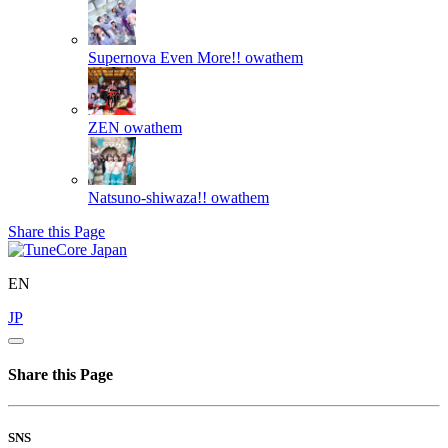
Supernova Even More!!
owathem
ZEN
owathem
Natsuno-shiwaza!!
owathem
Share this Page
EN
JP
Share this Page
SNS