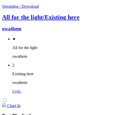
Streaming / Download
All for the light/Existing here
owathem
⚫︎
All for the light
owathem
2
Existing here
owathem
Lyric
Chart In