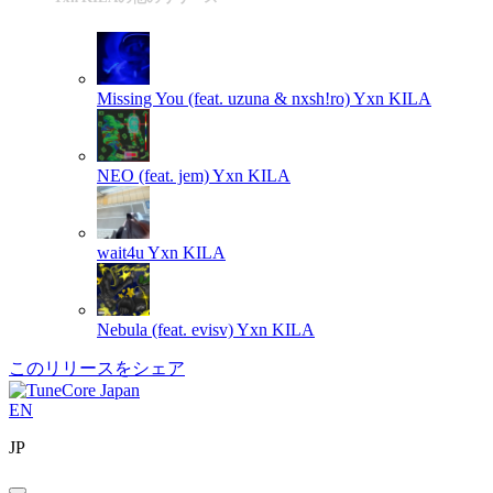
Missing You (feat. uzuna & nxsh!ro)
Yxn KILA
NEO (feat. jem)
Yxn KILA
wait4u
Yxn KILA
Nebula (feat. evisv)
Yxn KILA
このリリースをシェア
EN
JP