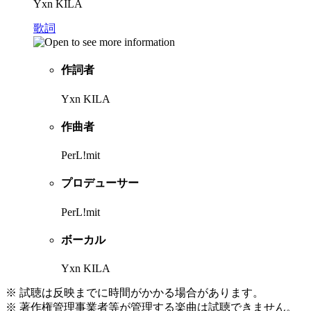
Yxn KILA
歌詞
作詞者
Yxn KILA
作曲者
PerL!mit
プロデューサー
PerL!mit
ボーカル
Yxn KILA
※ 試聴は反映までに時間がかかる場合があります。
※ 著作権管理事業者等が管理する楽曲は試聴できません。