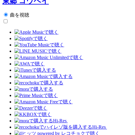
東郷 コウヘイ
曲を視聴
Hi-Res
Hi-Res