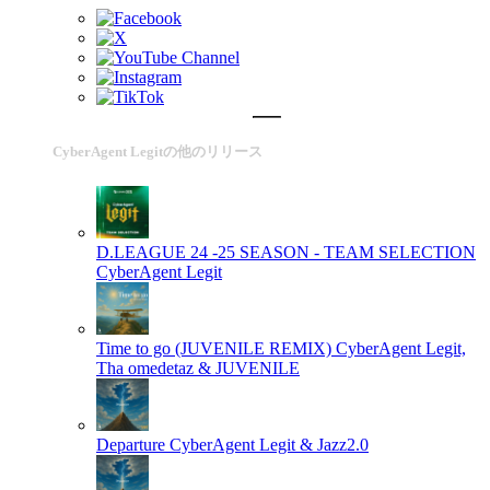
CyberAgent Legitの他のリリース
D.LEAGUE 24 -25 SEASON - TEAM SELECTION
CyberAgent Legit
Time to go (JUVENILE REMIX)
CyberAgent Legit,
Tha omedetaz & JUVENILE
Departure
CyberAgent Legit & Jazz2.0