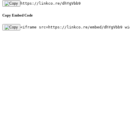
https://linkco.re/dhYgVbb9
Copy Embed Code
<iframe src=https://linkco.re/embed/dhYgVbb9 wi