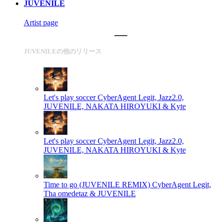
JUVENILE
Artist page
JUVENILEの他のリリース
Let's play soccer
CyberAgent Legit, Jazz2.0,
JUVENILE, NAKATA HIROYUKI & Kyte
Let's play soccer
CyberAgent Legit, Jazz2.0,
JUVENILE, NAKATA HIROYUKI & Kyte
Time to go (JUVENILE REMIX)
CyberAgent Legit,
Tha omedetaz & JUVENILE