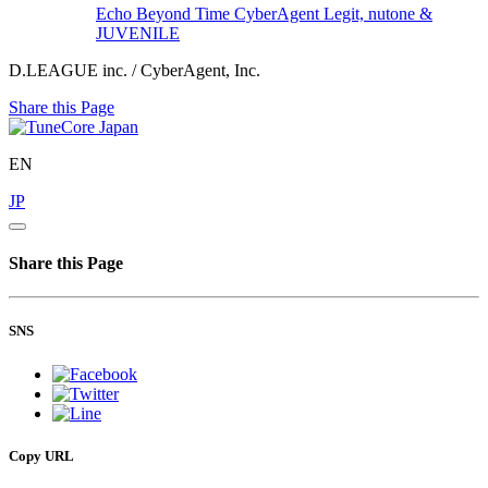
Echo Beyond Time
CyberAgent Legit, nutone &
JUVENILE
D.LEAGUE inc. / CyberAgent, Inc.
Share this Page
EN
JP
Share this Page
SNS
Copy URL