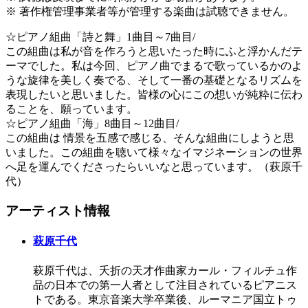
※ 著作権管理事業者等が管理する楽曲は試聴できません。
☆ピアノ組曲「詩と舞」1曲目～7曲目/
この組曲は私が音を作ろうと思いたった時にふと浮かんだテ
ーマでした。私は今回、ピアノ曲でまるで歌っているかのよ
うな旋律を美しく奏でる、そして一番の基礎となるリズムを
表現したいと思いました。皆様の心にこの想いが純粋に伝わ
ることを、願っています。
☆ピアノ組曲「海」8曲目～12曲目/
この組曲は 情景を五感で感じる、そんな組曲にしようと思
いました。この組曲を聴いて様々なイマジネーションの世界
へ足を運んでくださったらいいなと思っています。（萩原千
代）
アーティスト情報
萩原千代
萩原千代は、夭折の天才作曲家カール・フィルチュ作
品の日本での第一人者として注目されているピアニス
トである。東京音楽大学卒業後、ルーマニア国立トゥ