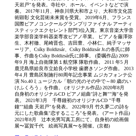
天岩戸"を発表。寺社や、ホール、イベントなどで演
奏。 2017年11月、神奈川県大和市より、大和市文化芸
術顕彰 文化芸術未来賞を受賞。 2019年6月、フランス
国際ピアノコンクールグランプリファイナル アーティ
スティックエクセレント部門3位入賞。東京音楽大学音
楽学部音楽学科器楽専攻ピアノ卒業。 ピアノを藤澤弥
生、木村徹、尾崎晋也、吉田豊、小林仁、純子マッサ
ーリア、Csíky Boldizsár、Csíky Boldizsár Jr.の各氏に師
事、作曲をCsíky Boldizsár氏に師事。 (委嘱作品) 2009
年9 月 海上自衛隊第１航空隊 隊歌作曲。 2011 年5 月
鹿児島県姶良市立姶良小学校 歯磨きソング作曲。 2013
年4 月 豊島区制施行80周年記念事業 ムジカフォンテ公
演 No.40ミュージカル「朝の光のその中で～80 歳のい
けふくろう」を作曲。 (オリジナル作品) 2020年8月
自身初のオリジナルCD ピアノ組曲"詩と舞""海"を発
表。 2021年3月 千尊鐘初のオリジナルCD "千尊
鐘""組曲 天岩戸"を発表。 2022年9月 竹久夢二の詩を
元にした歌曲集"恋するこころ"を発表。 (アート作品)
2021年8月 辻本光男写真工房にて、自身初の絵画個
展〜冨賀千代 絵画写真展〜を開催。(京都)