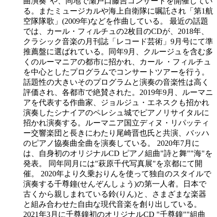
曲演奏”や、同地で瀬戸口藤吉コンサートを開催してい
る。またミュージカルや海上自衛隊に嘱託され「第1航
空隊隊歌」(2009年)などを作曲している。 最近の話題
では、カール・フィルチュの2枚目のCDが、2018年、
クラシック音楽の月刊誌「レコード芸術」9月号にて準
推薦盤に選ばれている。同年9月、クルージュを含む多
くのルーマニアの都市に招かれ、カール ・フィルチュ
を中心としたプログラムでコンサートツアーを行う。
話題性の大きいそのプログラムと演奏の音楽性は高く
評価され、各都市で絶賛された。2019年9月、ルーマニ
アを代表する作曲家、ジョルジュ・エネスクも招かれ
演奏したシナイアのペレシュ城でピアノリサイタルに
招かれ演奏する。ルーマニア国立ディヌ・リパッティ
ー交響楽団と長きにわたり尾崎晋也氏と共演、バッハ
のピアノ協奏曲全曲を演奏している。 2020年7月に
は、自身初のオリジナルCD ピアノ組曲"詩と舞""海"を
発表。 同年同月には"萩原千代写真展"を京都にて開
催。 2020年より久乗おりんを使って独自のスタイルで
演奏する千尊鐘(せんぞんしょう)の第一人者。日本で
古くから親しまれている鈴(りん)と、さまざまな楽器
と組み合わせた自由な現代音楽を創り出している。
2021年3月に千尊鐘初のオリジナルCD "千尊鐘""組曲