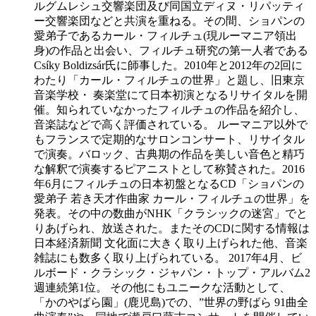
ルグムレシュ交響楽団及び同国立ディヌ・リパッティ
ー交響楽団などと共演を重ねる。その間、ショパンの
愛弟子であるカール・フィルチュ(現ルーマニア領出
身)の作品と出会い、フィルチュ研究の第一人者である
Csíky Boldizsár氏に師事した。2010年と2012年の2回に
わたり「カール・フィルチュの世界」と題し、旧東京
音楽学校・ 奏楽堂にて日本初演となるリサイタルを開
催。知られていなかったフィルチュの作品を紹介し、
音楽誌などで高く評価されている。 ルーマニア以外で
もフランスで定期的なサロンコンサート、リサイタル
で演奏。バロック、古典期の作品を美しい音色と精巧
な解釈で演奏するピアニストとして称賛された。2016
年6月にフィルチュの日本初盤となるCD「ショパンの
愛弟子 若き天才作曲家 カール・フィルチュの世界」を
発表。その中の数曲がNHK「クラシックの迷宮」でと
りあげられ、放送された。またそのCDに関する情報は
日本経済新聞 文化面に大きく取り上げられた他、音楽
雑誌にも数多く取り上げられている。 2017年4月、ビ
ルボード・クラシック・ジャパン・トップ・アルバム2
週連続第1位。 その他にもユニークな活動として、
「かのやばら園」(鹿児島)での、”世界の野ばら 91曲全