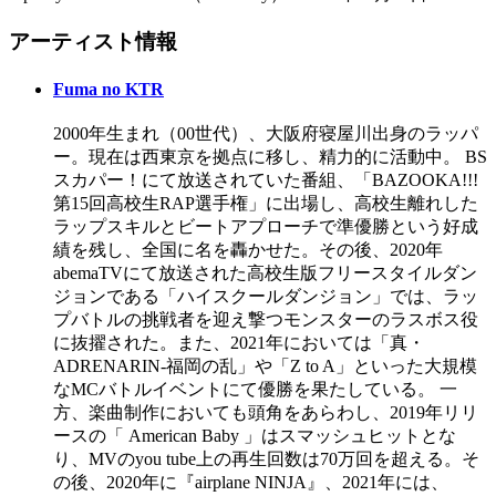
アーティスト情報
Fuma no KTR
2000年生まれ（00世代）、大阪府寝屋川出身のラッパ
ー。現在は西東京を拠点に移し、精力的に活動中。 BS
スカパー！にて放送されていた番組、「BAZOOKA!!!
第15回高校生RAP選手権」に出場し、高校生離れした
ラップスキルとビートアプローチで準優勝という好成
績を残し、全国に名を轟かせた。その後、2020年
abemaTVにて放送された高校生版フリースタイルダン
ジョンである「ハイスクールダンジョン」では、ラッ
プバトルの挑戦者を迎え撃つモンスターのラスボス役
に抜擢された。また、2021年においては「真・
ADRENARIN-福岡の乱」や「Z to A」といった大規模
なMCバトルイベントにて優勝を果たしている。 一
方、楽曲制作においても頭角をあらわし、2019年リリ
ースの「 American Baby 」はスマッシュヒットとな
り、MVのyou tube上の再生回数は70万回を超える。そ
の後、2020年に『airplane NINJA』、2021年には、