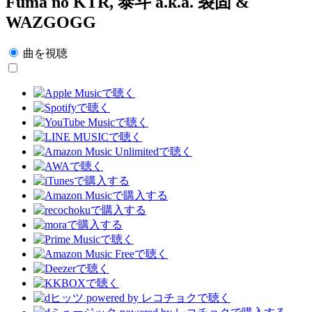
Fuma no KTR, 泰斗 a.k.a. 裂固 &
WAZGOGG
曲を視聴