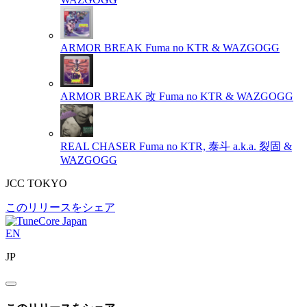
ARMOR BREAK
Fuma no KTR & WAZGOGG
ARMOR BREAK 改
Fuma no KTR & WAZGOGG
REAL CHASER
Fuma no KTR, 泰斗 a.k.a. 裂固 &
WAZGOGG
JCC TOKYO
このリリースをシェア
EN
JP