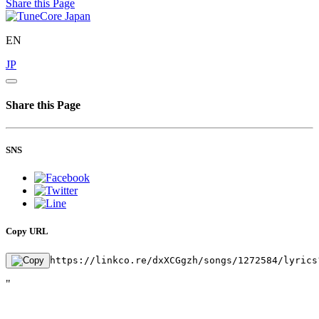
Share this Page
EN
JP
Share this Page
SNS
Copy URL
https://linkco.re/dxXCGgzh/songs/1272584/lyrics
"