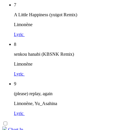
7
A Little Happiness (yuigot Remix)
Limonène
Lyric
8
senkou hanabi (KBSNK Remix)
Limonène
Lyric
9
(please) replay, again
Limonène, Yu_Asahina
Lyric
Chart In