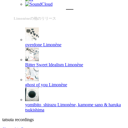
Limonèneの他のリリース
overdone
Limonène
Bitter Sweet Idealism
Limonène
ghost of you
Limonène
yomibito_shirazu
Limonène, kamome sano & haruka
tsukishima
tatsuta recordings