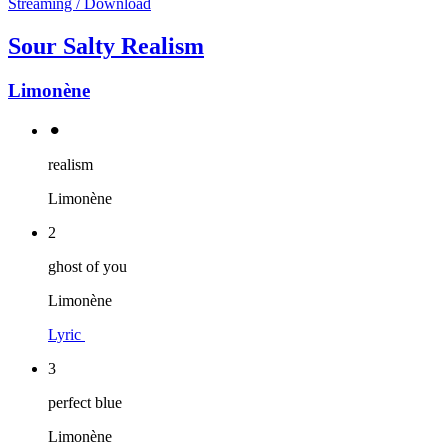
Streaming / Download
Sour Salty Realism
Limonène
⚫︎
realism
Limonène
2
ghost of you
Limonène
Lyric
3
perfect blue
Limonène