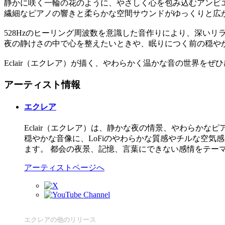
静かに咲く一輪の花のように、やさしく心を包み込むアンビ
繊細なピアノの響きと柔らかな空間サウンドがゆっくりと広
528Hzのヒーリング周波数を意識した音作りにより、深い
夜の静けさの中で心を整えたいときや、眠りにつく前の穏や
Eclair（エクレア）が描く、やわらかく温かな音の世界をぜ
アーティスト情報
エクレア
Eclair（エクレア）は、静かな夜の情景、やわらか
穏やかな音像に、LoFiのやわらかな質感やチルな空
ます。 都会の夜景、記憶、言葉にできない感情をテー
アーティストページへ
エクレアの他のリリース