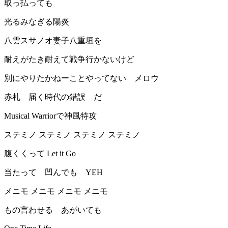
取っ払っても
光るみなぎる陽炎
八雲スサノオ妻子八重垣を
耐えがたき耐えて戦争行かないけど
別にやりたかねーことやってない メロウ
赤札 届く時代の錯誤 だ
Musical Warriorで神風特攻
ステミノ ステミノ ステミノ ステミノ
腹くくって Let it Go
当たって 凹んでも YEH
メニモ メニモ メニモ メニモ
もの言わせる あがいても