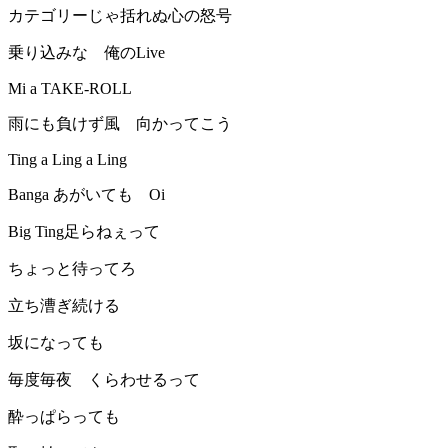
カテゴリーじゃ括れぬ心の怒号
乗り込みな 俺のLive
Mi a TAKE-ROLL
雨にも負けず風 向かってこう
Ting a Ling a Ling
Banga あがいても Oi
Big Ting足らねぇって
ちょっと待ってろ
立ち漕ぎ続ける
坂になっても
毎度毎夜 くらわせるって
酔っぱらっても