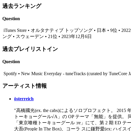
過去ランキング
Question
iTunes Store • オルタナティブ トップソング • 日本 • 9位 • 20
ング • スウェーデン • 21位 • 2023年12月6日
過去プレイリストイン
Question
Spotify • New Music Everyday - tuneTracks (curated by TuneCo
アーティスト情報
österreich
"高橋國光(ex. the cabs)によるソロプロフェクト。 20
トーキョーグール√A」の OP テーマ「無能」を提供。 同年 
「東京喰種トーキョーグール :re」にて、第 2 期 ED 
大吾(People In The Box)、コーラ スに鎌野愛(e