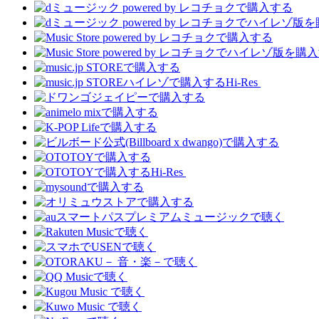
Hi-Res
Hi-Res