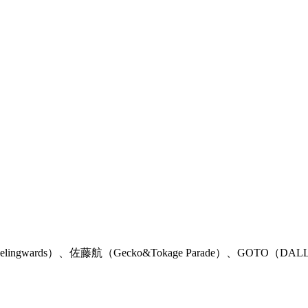
elingwards）、佐藤航（Gecko&Tokage Parade）、GOTO（