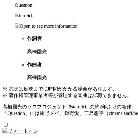
Question
österreich
作詞者
高橋國光
作曲者
高橋國光
※ 試聴は反映までに時間がかかる場合があります。
※ 著作権管理事業者等が管理する楽曲は試聴できません。
高橋國光のソロプロジェクト"österreich"の約2年ぶりの新作。
「Question」には紺野メイ、鎌野愛、三島想平（cinema staff/pe
チャートイン