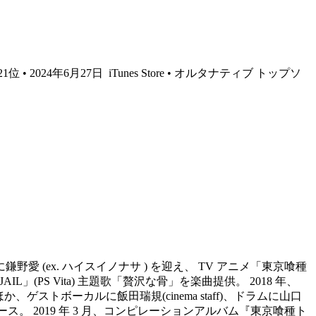
21位 • 2024年6月27日
iTunes Store • オルタナティブ トップソ
カルに鎌野愛 (ex. ハイスイノナサ ) を迎え、 TV アニメ「東京喰種
」(PS Vita) 主題歌「贅沢な骨」を楽曲提供。 2018 年、
ゲストボーカルに飯田瑞規(cinema staff)、ドラムに山口
をリリース。 2019 年 3 月、コンピレーションアルバム『東京喰種ト