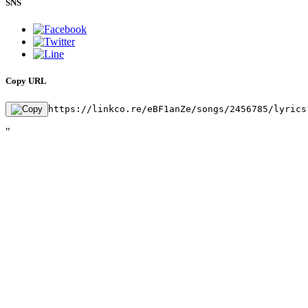
SNS
Copy URL
https://linkco.re/eBF1anZe/songs/2456785/lyrics
"