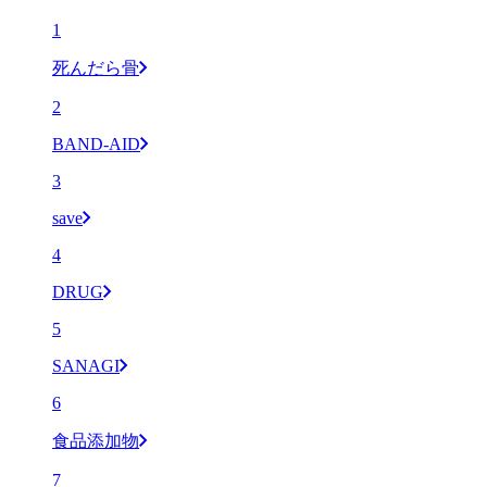
1
死んだら骨
2
BAND-AID
3
save
4
DRUG
5
SANAGI
6
食品添加物
7