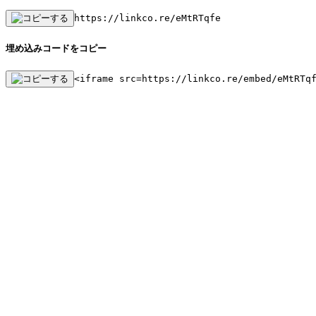
https://linkco.re/eMtRTqfe
埋め込みコードをコピー
<iframe src=https://linkco.re/embed/eMtRTq