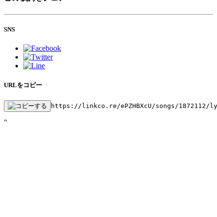
SNS
URLをコピー
https://linkco.re/ePZHBXcU/songs/1872112/l
"