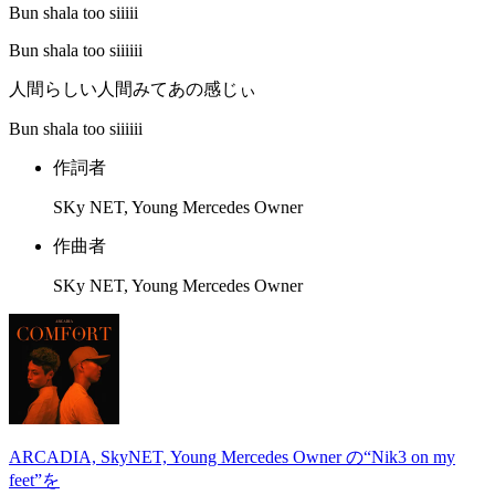
Bun shala too siiiii
Bun shala too siiiiii
人間らしい人間みてあの感じぃ
Bun shala too siiiiii
作詞者
SKy NET, Young Mercedes Owner
作曲者
SKy NET, Young Mercedes Owner
ARCADIA, SkyNET, Young Mercedes Owner の“Nik3 on my
feet”を