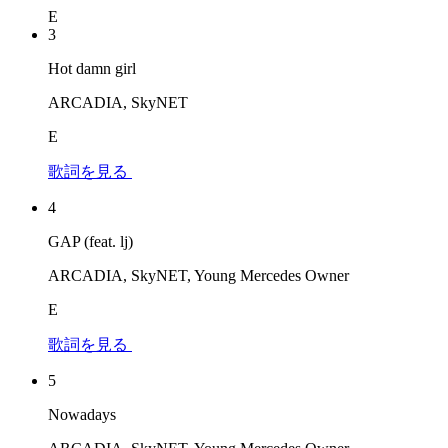
E
3
Hot damn girl
ARCADIA, SkyNET
E
歌詞を見る
4
GAP (feat. lj)
ARCADIA, SkyNET, Young Mercedes Owner
E
歌詞を見る
5
Nowadays