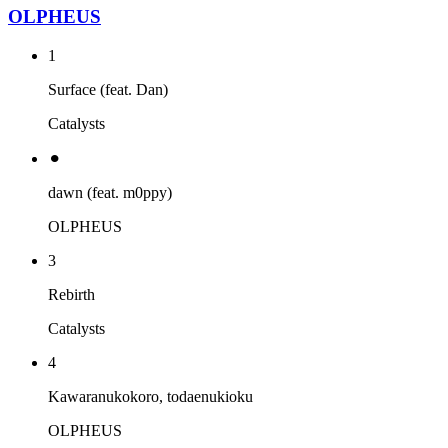
OLPHEUS
1
Surface (feat. Dan)
Catalysts
⚫︎
dawn (feat. m0ppy)
OLPHEUS
3
Rebirth
Catalysts
4
Kawaranukokoro, todaenukioku
OLPHEUS