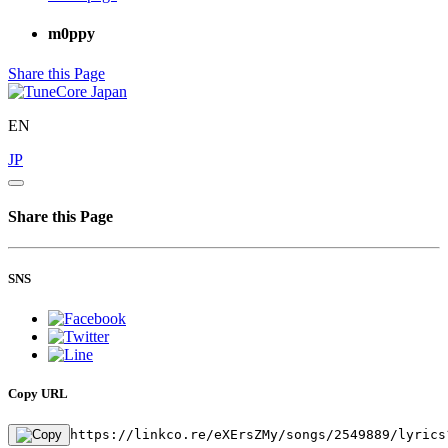
m0ppy
Share this Page
EN
JP
Share this Page
SNS
Copy URL
https://linkco.re/eXErsZMy/songs/2549889/lyrics