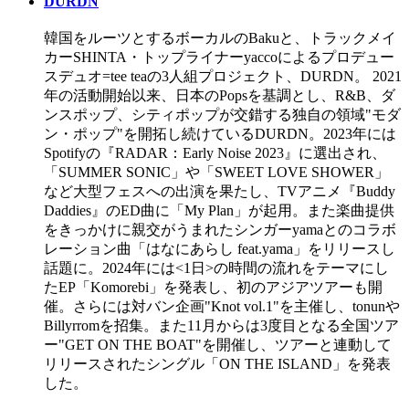
DURDN
韓国をルーツとするボーカルのBakuと、トラックメイ
カーSHINTA・トップライナーyaccoによるプロデュー
スデュオ=tee teaの3人組プロジェクト、DURDN。 2021
年の活動開始以来、日本のPopsを基調とし、R&B、ダ
ンスポップ、シティポップが交錯する独自の領域"モダ
ン・ポップ"を開拓し続けているDURDN。2023年には
Spotifyの『RADAR：Early Noise 2023』に選出され、
「SUMMER SONIC」や「SWEET LOVE SHOWER」
など大型フェスへの出演を果たし、TVアニメ『Buddy
Daddies』のED曲に「My Plan」が起用。また楽曲提供
をきっかけに親交がうまれたシンガーyamaとのコラボ
レーション曲「はなにあらし feat.yama」をリリースし
話題に。2024年には<1日>の時間の流れをテーマにし
たEP「Komorebi」を発表し、初のアジアツアーも開
催。さらには対バン企画"Knot vol.1"を主催し、tonunや
Billyrromを招集。また11月からは3度目となる全国ツア
ー"GET ON THE BOAT"を開催し、ツアーと連動して
リリースされたシングル「ON THE ISLAND」を発表
した。