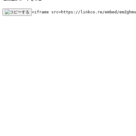
<iframe src=https://linkco.re/embed/emZghm