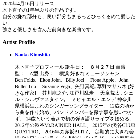
2020年4月16日リリース
木下直子の1年半ぶりの作品です。
自分の嫌な部分も、良い部分もまるっとひっくるめて愛した
い。
強さと優しさを含んだ前向きな楽曲です。
Artist Profile
Naoko Kinoshita
木下直子プロフィール 誕生日： ８月２７日 血液
型： A型 出身： 横浜 好きなミュージシャン
Ben Folds、Elton John、Billy Joel Fiona Apple、John
Butler Trio Suzanne Vega、矢野真紀, 草野マサムネ [好
きな作家] 芥川龍之介, 江戸川乱歩 天童荒太 , シェ
ル・シルヴァスタイン, ミヒャエル・エンデ 神奈川
県横浜生まれのシンガーソングライター。 12歳の頃か
ら曲を作り始め、バンドメンバーを探す事を思いつか
ず、 14歳という若さで初の弾き語りライブを始める。
2012年の渋谷Mt.RAINIER HALL、 2015年の渋谷CLUB
QUATTRO、 2016年の赤坂BLITZ、 定期的に大きな会