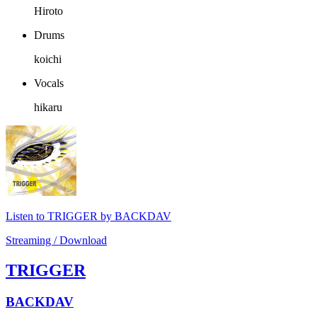
Hiroto
Drums
koichi
Vocals
hikaru
Listen to TRIGGER by BACKDAV
Streaming / Download
TRIGGER
BACKDAV