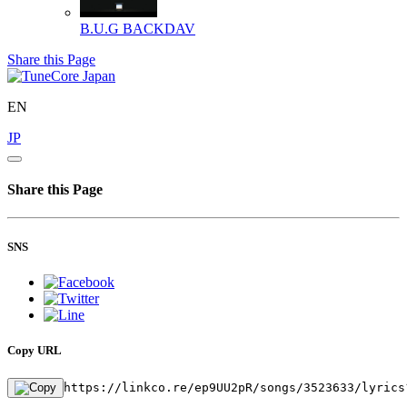
B.U.G
BACKDAV
Share this Page
EN
JP
Share this Page
SNS
Copy URL
https://linkco.re/ep9UU2pR/songs/3523633/lyrics