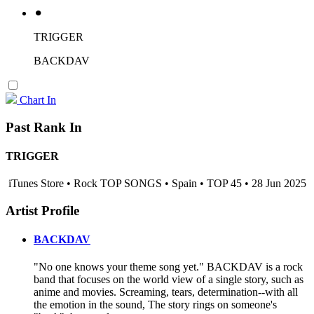
⚫︎
TRIGGER
BACKDAV
Chart In
Past Rank In
TRIGGER
iTunes Store • Rock TOP SONGS • Spain • TOP 45 • 28 Jun 2025
Artist Profile
BACKDAV
"No one knows your theme song yet." BACKDAV is a rock
band that focuses on the world view of a single story, such as
anime and movies. Screaming, tears, determination--with all
the emotion in the sound, The story rings on someone's