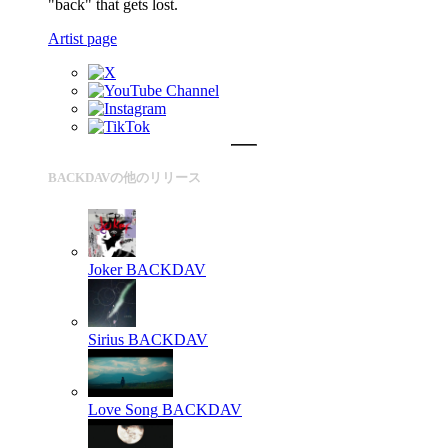
"back" that gets lost.
Artist page
BACKDAVの他のリリース
Joker
BACKDAV
Sirius
BACKDAV
Love Song
BACKDAV