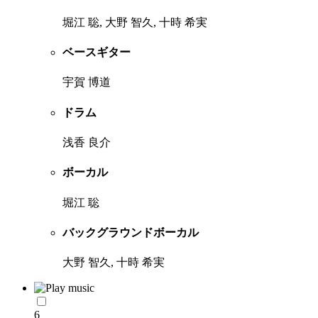
堀江 聡, 大野 智久, 十時 希実
ベースギター
宇賀 博道
ドラム
浅香 良介
ボーカル
堀江 聡
バックグラウンドボーカル
大野 智久, 十時 希実
6