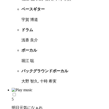
ベースギター
宇賀 博道
ドラム
浅香 良介
ボーカル
堀江 聡
バックグラウンドボーカル
大野 智久, 十時 希実
5
明日元気になぁれ