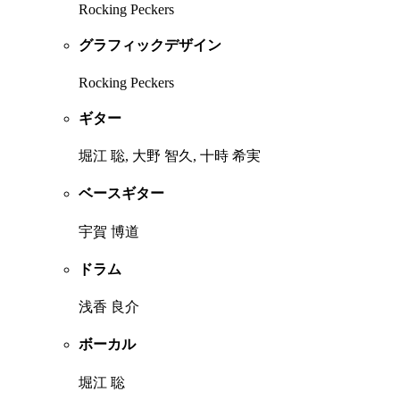
Rocking Peckers
グラフィックデザイン
Rocking Peckers
ギター
堀江 聡, 大野 智久, 十時 希実
ベースギター
宇賀 博道
ドラム
浅香 良介
ボーカル
堀江 聡