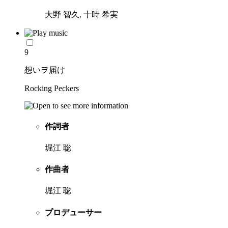
大野 智久, 十時 希実
9
想いヲ届け
Rocking Peckers
作詞者
堀江 聡
作曲者
堀江 聡
プロデューサー