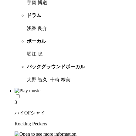
宇賀 博道
ドラム
浅香 良介
ボーカル
堀江 聡
バックグラウンドボーカル
大野 智久, 十時 希実
3
ハイOFシャイ
Rocking Peckers