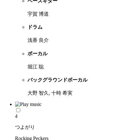
ベースギター
宇賀 博道
ドラム
浅香 良介
ボーカル
堀江 聡
バックグラウンドボーカル
大野 智久, 十時 希実
4
つよがり
Rocking Peckers