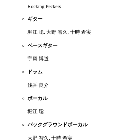
Rocking Peckers
ギター
堀江 聡, 大野 智久, 十時 希実
ベースギター
宇賀 博道
ドラム
浅香 良介
ボーカル
堀江 聡
バックグラウンドボーカル
大野 智久, 十時 希実