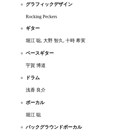
グラフィックデザイン
Rocking Peckers
ギター
堀江 聡, 大野 智久, 十時 希実
ベースギター
宇賀 博道
ドラム
浅香 良介
ボーカル
堀江 聡
バックグラウンドボーカル