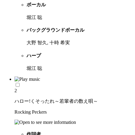
ボーカル
堀江 聡
バックグラウンドボーカル
大野 智久, 十時 希実
ハープ
堀江 聡
2
ハロー!くそったれ～若輩者の数え唄～
Rocking Peckers
作詞者