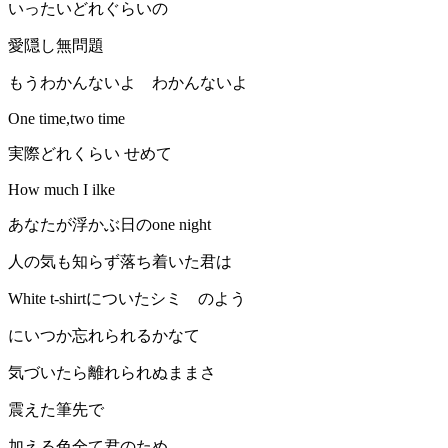
いったいどれぐらいの
愛隠し無問題
もうわかんないよ わかんないよ
One time,two time
実際どれくらい せめて
How much I ilke
あなたが浮かぶ日のone night
人の気も知らず落ち着いた君は
White t-shirtについたシミ のよう
にいつか忘れられるかなて
気づいたら離れられぬままさ
震えた筆先で
加える色全て君のため