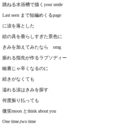
跳ねる水浴槽で描くyour smile
Last seen まで短編めくるpage
に涙を落とした
絵の具を垂らしすぎた景色に
きみを加えてみたなら omg
振れる指先が作るラプソディー
瞼裏じゃ辛くなるのに
続きがなくても
溢れる涙はきみを探す
何度振り払っても
微笑moon とthink about you
One time,two time