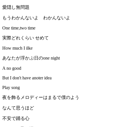
愛隠し無問題
もうわかんないよ わかんないよ
One time,two time
実際どれくらい せめて
How much I ilke
あなたが浮かぶ日のone night
A no good
But I don't have anoter idea
Play song
夜を飾るメロディーはまるで僕のよう
なんて思うほど
不安で踊る心