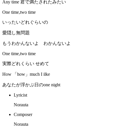
Any time 君で満たされたみたい
One time,two time
いったいどれぐらいの
愛隠し無問題
もうわかんないよ わかんないよ
One time,two time
実際どれくらい せめて
How 「how」much I ilke
あなたが浮かぶ日のone night
Lyricist
Norauta
Composer
Norauta