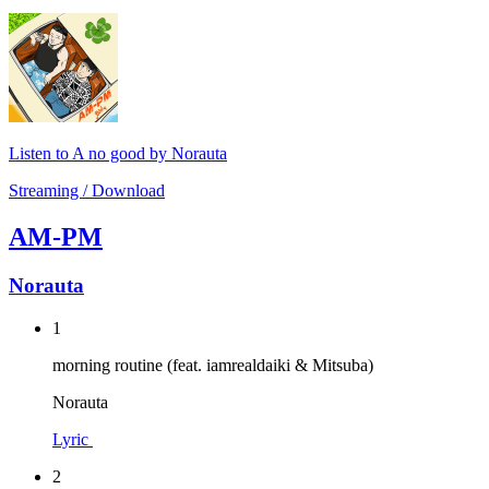
Listen to A no good by Norauta
Streaming / Download
AM-PM
Norauta
1
morning routine (feat. iamrealdaiki & Mitsuba)
Norauta
Lyric
2