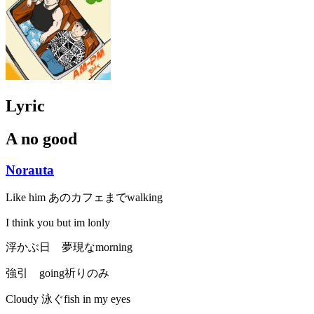
Lyric
A no good
Norauta
Like him あのカフェまでwalking
I think you but im lonly
浮かぶ日 夢現なmorning
強引 going祈りのみ
Cloudy 泳ぐfish in my eyes