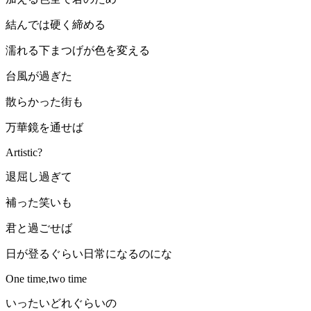
結んでは硬く締める
濡れる下まつげが色を変える
台風が過ぎた
散らかった街も
万華鏡を通せば
Artistic?
退屈し過ぎて
補った笑いも
君と過ごせば
日が登るぐらい日常になるのにな
One time,two time
いったいどれぐらいの