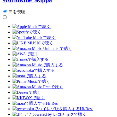
曲を視聴
Hi-Res
Hi-Res