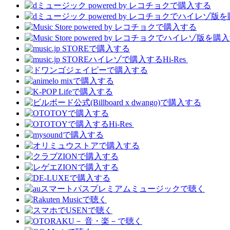
Hi-Res
Hi-Res