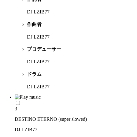
DJ LZIB77
作曲者
DJ LZIB77
プロデューサー
DJ LZIB77
ドラム
DJ LZIB77
3
DESTINO ETERNO (super slowed)
DJ LZIB77