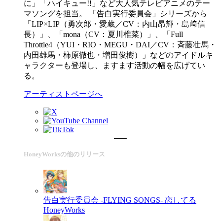
に」「ハイキュー!!」など大人気テレビアニメのテー
マソングを担当。 「告白実行委員会」シリーズから
「LIP×LIP（勇次郎・愛蔵／CV：内山昂輝・島﨑信
長）」、「mona（CV：夏川椎菜）」、「Full
Throttle4（YUI・RIO・MEGU・DAI／CV：斉藤壮馬・
内田雄馬・柿原徹也・増田俊樹）」などのアイドルキ
ャラクターも登場し、ますます活動の幅を広げてい
る。
アーティストページへ
HoneyWorksの他のリリース
告白実行委員会 -FLYING SONGS- 恋してる
HoneyWorks