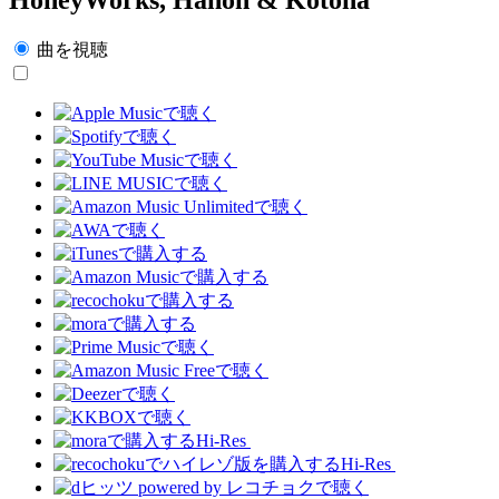
曲を視聴
Hi-Res
Hi-Res