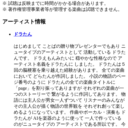
※ 試聴は反映までに時間がかかる場合があります。
※ 著作権管理事業者等が管理する楽曲は試聴できません。
アーティスト情報
ドラたん
はじめまして ことばの贈り物プレゼンターでもあり ニ
ュータイプのアーティストとして 活動している ドラた
んです。 ドラえもんみたいに 穏やかな性格なので ア
ーティスト名義をドラたんに しました。 ドラたんは５
回の脳梗塞を乗り越えた経験があります。 全ての楽曲
において どらたんが作詞しました。 小説の物語のペー
ジ番号のように ドラたんの全ての楽曲タイトルに
「page」を割り振ってありますが それぞれの楽曲が一
つのストーリーで 繋がるように作詞してあります。 物
語には主人公が男女一人ずついて リスナーのみんなが
その主人公が描く物語の世界観を それぞれ創って楽し
めるようになっています。 作曲やボーカル・演奏も ド
ラたんが AIを楽器のように使って 一人で作っている
のがニュータイプの アーティストである所以です。 今