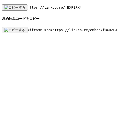
https://linkco.re/fBXRZFX4
埋め込みコードをコピー
<iframe src=https://linkco.re/embed/fBXRZF