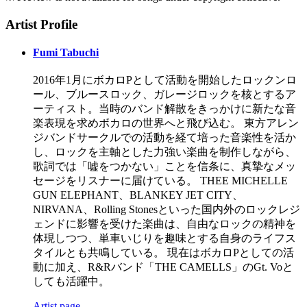
Artist Profile
Fumi Tabuchi
2016年1月にボカロPとして活動を開始したロックンロ
ール、ブルースロック、ガレージロックを核とするア
ーティスト。当時のバンド解散をきっかけに新たな音
楽表現を求めボカロの世界へと飛び込む。 東方アレン
ジバンドサークルでの活動を経て培った音楽性を活か
し、ロックを主軸とした力強い楽曲を制作しながら、
歌詞では「嘘をつかない」ことを信条に、真摯なメッ
セージをリスナーに届けている。 THEE MICHELLE
GUN ELEPHANT、BLANKEY JET CITY、
NIRVANA、Rolling Stonesといった国内外のロックレジ
ェンドに影響を受けた楽曲は、自由なロックの精神を
体現しつつ、単車いじりを趣味とする自身のライフス
タイルとも共鳴している。 現在はボカロPとしての活
動に加え、R&Rバンド「THE CAMELLS」のGt. Voと
しても活躍中。
Artist page