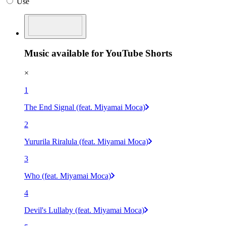
Use
Music available for YouTube Shorts
×
1
The End Signal (feat. Miyamai Moca)
2
Yururila Riralula (feat. Miyamai Moca)
3
Who (feat. Miyamai Moca)
4
Devil's Lullaby (feat. Miyamai Moca)