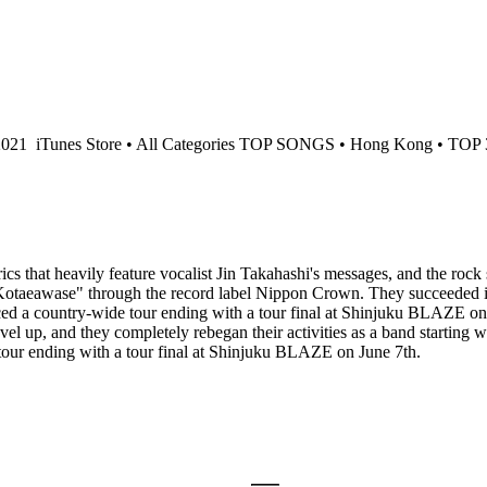
2021
iTunes Store • All Categories TOP SONGS • Hong Kong • TOP 
ics that heavily feature vocalist Jin Takahashi's messages, and the r
 "Kotaeawase" through the record label Nippon Crown. They succeeded 
ed a country-wide tour ending with a tour final at Shinjuku BLAZE on
 level up, and they completely rebegan their activities as a band sta
tour ending with a tour final at Shinjuku BLAZE on June 7th.