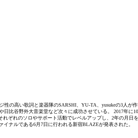
性の高い歌詞と楽器隊のSARSHI、YU-TA、yusukeの3人
や日比谷野外大音楽堂など次々に成功させている。 2017年に
、それぞれのソロやサポート活動でレベルアップし、2年の月日を経て2
ァイナルである6月7日に行われる新宿BLAZEが発表された。