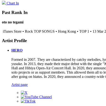
Chart In
Past Rank In
oto no tegami
iTunes Store • Rock TOP SONGS • Hong Kong • TOP 1 • 13 Mar 
Artist Profile
HERO
Formed in 2007. They are characterized by catchy melodies, lyr
yusuke. In 2013, they made their major debut with the single
Hall and Hibiya Open-Air Concert Hall. In 2020, they announc
solo projects or as support members. This allowed them all to
after going on hiatus. In 2020, they announced a country-wide 
Artist page