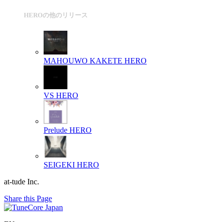
HEROの他のリリース
MAHOUWO KAKETE
HERO
VS
HERO
Prelude
HERO
SEIGEKI
HERO
at-tude Inc.
Share this Page