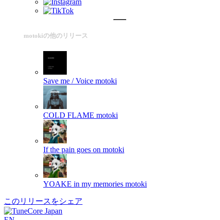
motokiの他のリリース
Save me / Voice
motoki
COLD FLAME
motoki
If the pain goes on
motoki
YOAKE in my memories
motoki
このリリースをシェア
EN