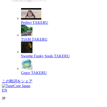
TAKERUの他のリリース
Perfect
TAKERU
TIAM
TAKERU
Sweetie Funky Souls
TAKERU
Grace
TAKERU
この歌詞をシェア
EN
JP