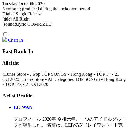
Tuesday Oct 20th 2020
New song produced during the lockdown period.
Digital Single Release
[title] All Right
[sound&lyric]COMRIZED
Chart In
Past Rank In
All right
iTunes Store • J-Pop TOP SONGS • Hong Kong • TOP 14 • 21
Oct 2020
iTunes Store • All Categories TOP SONGS • Hong Kong
• TOP 148 • 21 Oct 2020
Artist Profile
LEIWAN
プロフィール 2020年 令和元年、一つのアイドルグルー
プが誕生した。 名前は、LEIWAN（レイワン ）"下克