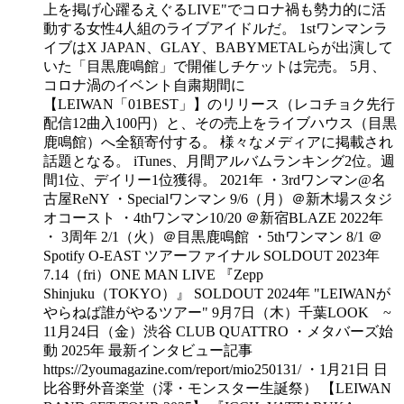
上を掲げ心躍るえぐるLIVE"でコロナ禍も勢力的に活
動する女性4人組のライブアイドルだ。 1stワンマンラ
イブはX JAPAN、GLAY、BABYMETALらが出演して
いた「目黒鹿鳴館」で開催しチケットは完売。 5月、
コロナ渦のイベント自粛期間に
【LEIWAN「01BEST」】のリリース（レコチョク先行
配信12曲入100円）と、その売上をライブハウス（目黒
鹿鳴館）へ全額寄付する。 様々なメディアに掲載され
話題となる。 iTunes、月間アルバムランキング2位。週
間1位、デイリー1位獲得。 2021年 ・3rdワンマン@名
古屋ReNY ・Specialワンマン 9/6（月）＠新木場スタジ
オコースト ・4thワンマン10/20 ＠新宿BLAZE 2022年
・ 3周年 2/1（火）＠目黒鹿鳴館 ・5thワンマン 8/1 ＠
Spotify O-EAST ツアーファイナル SOLDOUT 2023年
7.14（fri）ONE MAN LIVE 『Zepp
Shinjuku（TOKYO）』 SOLDOUT 2024年 "LEIWANが
やらねば誰がやるツアー" 9月7日（木）千葉LOOK ~
11月24日（金）渋谷 CLUB QUATTRO ・メタバーズ始
動 2025年 最新インタビュー記事
https://2youmagazine.com/report/mio250131/ ・1月21日 日
比谷野外音楽堂（澪・モンスター生誕祭） 【LEIWAN