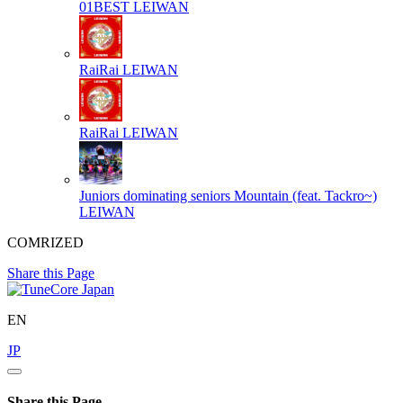
01BEST
LEIWAN
RaiRai
LEIWAN
RaiRai
LEIWAN
Juniors dominating seniors Mountain (feat. Tackro~)
LEIWAN
COMRIZED
Share this Page
EN
JP
Share this Page