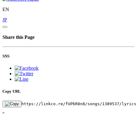
EN
JP
Share this Page
SNS
Copy URL
https://linkco.re/fUPbR8n8/songs/1389537/lyrics
"