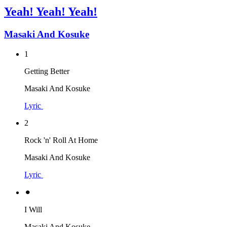
Yeah! Yeah! Yeah!
Masaki And Kosuke
1
Getting Better
Masaki And Kosuke
Lyric
2
Rock 'n' Roll At Home
Masaki And Kosuke
Lyric
⚫︎
I Will
Masaki And Kosuke