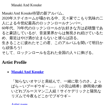
Masaki And Kosuke
Masaki And Kosuke待望の新アルバム。
2020年ステイホームが囁かれる中、元々家でこもり気味の二
人による今世紀最高のロックンロールナンバー。
60年代、70年代のロックンロールがお好きな方は必聴盤であ
ると豪語しているが、音楽業界からは無視され続けているた
め、最近はやけ酒が止まらないと彼らは語る。
生きることに疲れたそこの君、このアルバムを聞いて明日か
ら頑張ろう!
そして、ロックンロールを忘れた全国の人々に捧げる。
Artist Profile
Masaki And Kosuke
「知らないオヤジと肩組んで、一緒に歌うのさ。よっ
ぱら～いブーギウギ～.....」（小宮山晴希）静岡発の酔
いどれブルースマン二人組！サイケデリックと陽気な
リズムで今夜もどこかでブギウギ～
Artist page