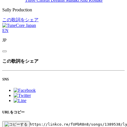
Three Chords Dreams
Masaki And Kosuke
Sally Production
この歌詞をシェア
EN
JP
この歌詞をシェア
SNS
URLをコピー
https://linkco.re/fUPbR8n8/songs/1389538/l