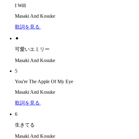
I Will
Masaki And Kosuke
歌詞を見る
⚫︎
可愛いエミリー
Masaki And Kosuke
5
You're The Apple Of My Eye
Masaki And Kosuke
歌詞を見る
6
生きてる
Masaki And Kosuke