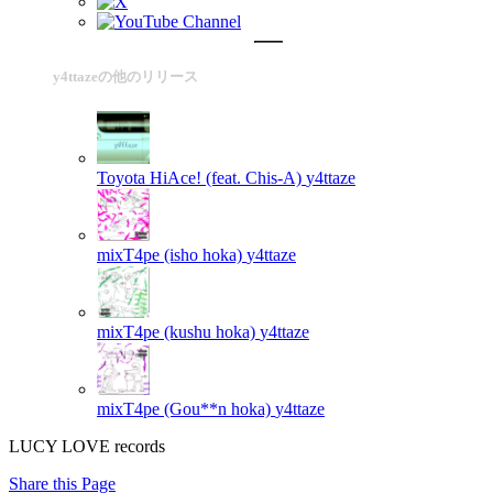
y4ttazeの他のリリース
Toyota HiAce! (feat. Chis-A)
y4ttaze
mixT4pe (isho hoka)
y4ttaze
mixT4pe (kushu hoka)
y4ttaze
mixT4pe (Gou**n hoka)
y4ttaze
LUCY LOVE records
Share this Page