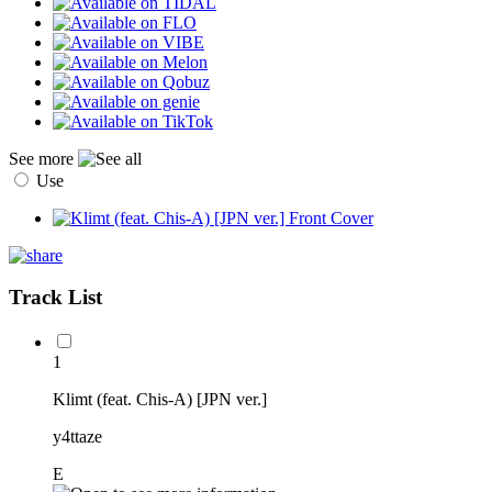
See more
Use
Track List
1
Klimt (feat. Chis-A) [JPN ver.]
y4ttaze
E