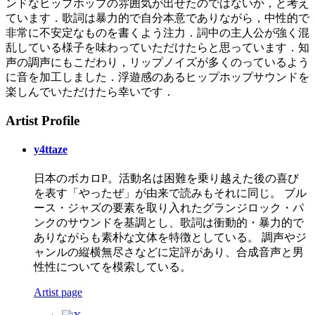
ンドなヒップホップの雰囲気が出せたのではないか，と考え
ています．歌詞は暴力的で自分本意でありながら，中性的で
非常に不安定なものを書くよう注力．詞中の主人公が強く混
乱している様子を味わっていただけたらと思っています．知
声の調声にもこだわり，リップノイズが多くのっているよう
に音を加工しました．浮遊感のあるヒップホップサウンドを
楽しんでいただけたら幸いです．
Artist Profile
y4ttaze
日本のボカロP。活動名は困難を乗り越えた後の喜び
を表す「やったぜ」が由来で読みもそれに同じ。 ブル
ース・ジャズの要素を取り入れたグランジロック・パ
ンクのサウンドを基調とし、歌詞は衝動的・暴力的で
ありながらも素朴な文体を特徴としている。 調声やジ
ャンルの縦横無尽さなどに定評があり、合成音声と男
性性についてを模索している。
Artist page