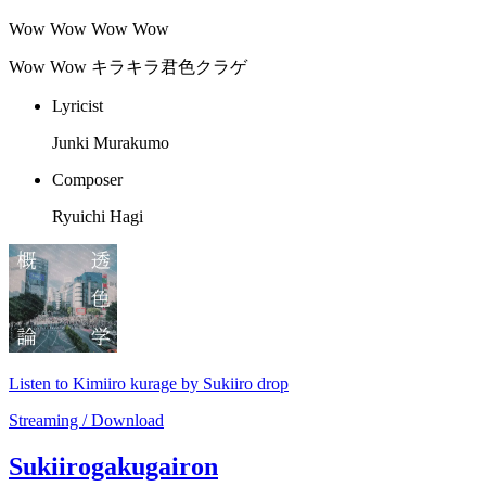
Wow Wow Wow Wow
Wow Wow キラキラ君色クラゲ
Lyricist
Junki Murakumo
Composer
Ryuichi Hagi
Listen to Kimiiro kurage by Sukiiro drop
Streaming / Download
Sukiirogakugairon