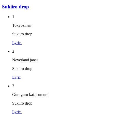
Sukiiro drop
1
Tokyozihen
Sukiiro drop
Lyric
2
Neverland janai
Sukiiro drop
Lyric
3
Guruguru katatsumuri
Sukiiro drop
Lyric