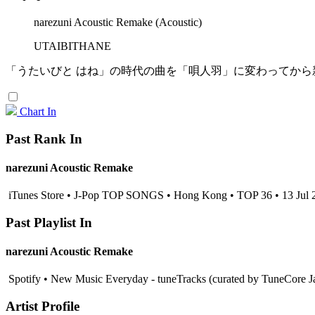
narezuni Acoustic Remake (Acoustic)
UTAIBITHANE
「うたいびと はね」の時代の曲を「唄人羽」に変わってか
Chart In
Past Rank In
narezuni Acoustic Remake
iTunes Store • J-Pop TOP SONGS • Hong Kong • TOP 36 • 13 Jul 
Past Playlist In
narezuni Acoustic Remake
Spotify • New Music Everyday - tuneTracks (curated by TuneCore J
Artist Profile