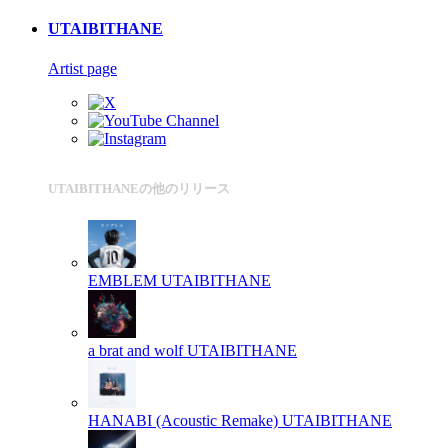
UTAIBITHANE
Artist page
UTAIBITHANEの他のリリース
EMBLEM
UTAIBITHANE
a brat and wolf
UTAIBITHANE
HANABI (Acoustic Remake)
UTAIBITHANE