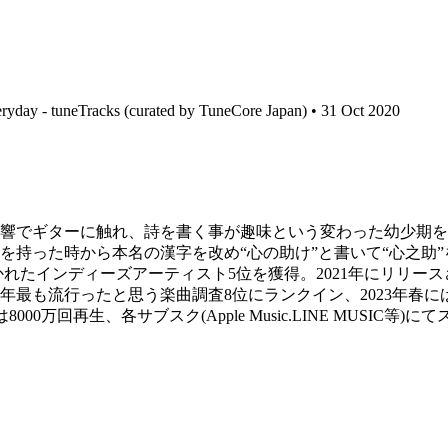
yday - tuneTracks (curated by TuneCore Japan) • 31 Oct 2020
響でギターに触れ、詩を書く事が趣味という変わった幼少期を
持った時から本名の漢字を改め“心の助け”と書いて“心之助”を
も聴かれたインディーズアーティスト5位を獲得。2021年にリリースされた
最も流行ったと思う楽曲調査8位にランクイン、2023年春には、Tu
000万回再生、各サブスク(Apple Music.LINE MUS