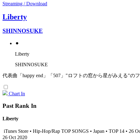
Streaming / Download
Liberty
SHINNOSUKE
⚫︎
Liberty
SHINNOSUKE
代表曲「happy end」「507」"ロフトの窓から星がみえる
Chart In
Past Rank In
Liberty
iTunes Store • Hip-Hop/Rap TOP SONGS • Japan • TOP 14 • 26 O
26 Oct 2020