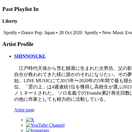
Past Playlist In
Liberty
Spotify • Dance Pop: Japan • 28 Oct 2020
Spotify • New Music Ever
Artist Profile
SHINNOSUKE
江戸時代天保から営む鰻屋に生まれた次男坊。父の影
自分が救われてきた様に誰かのそれになりたい。その夢を
始。LINE MUSICにて2015年〜2020年の5年間で最
位、「雲の上」は4週連続1位を獲得し高校生が選ぶ2021年
ノミネートされた。 ソロ名義でのYoutube累計再生回数は8
の他に作家としても精力的に活動している。
Artist page