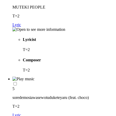
MUTEKI PEOPLE
T=2
Lyric
Lyricist
T=2
Composer
T=2
5
soredemosiawasewotuduketeyaru (feat. choco)
T=2
Lyric