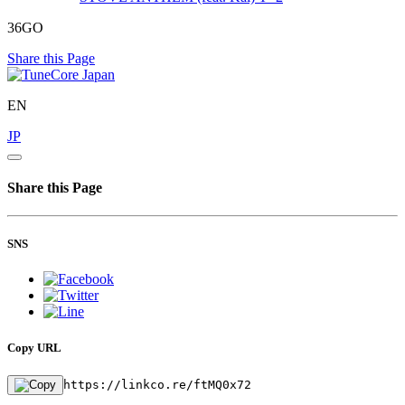
36GO
Share this Page
EN
JP
Share this Page
SNS
Copy URL
https://linkco.re/ftMQ0x72