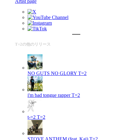
Artist page
T=2の他のリリース
NO GUTS NO GLORY
T=2
i'm bad tongue rapper
T=2
t-=2
T=2
STOVE ANTHEM (feat. Kai)
T=2