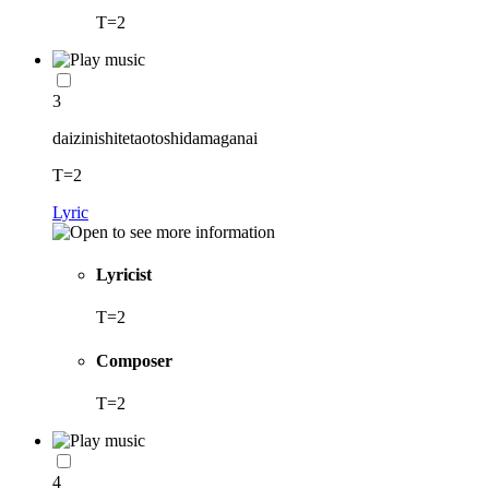
T=2
3
daizinishitetaotoshidamaganai
T=2
Lyric
Lyricist
T=2
Composer
T=2
4