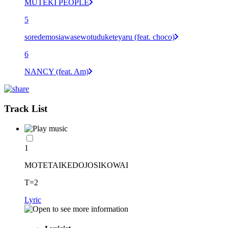
MUTEKI PEOPLE
5
soredemosiawasewotuduketeyaru (feat. choco)
6
NANCY (feat. Am)
Track List
1
MOTETAIKEDOJOSIKOWAI
T=2
Lyric