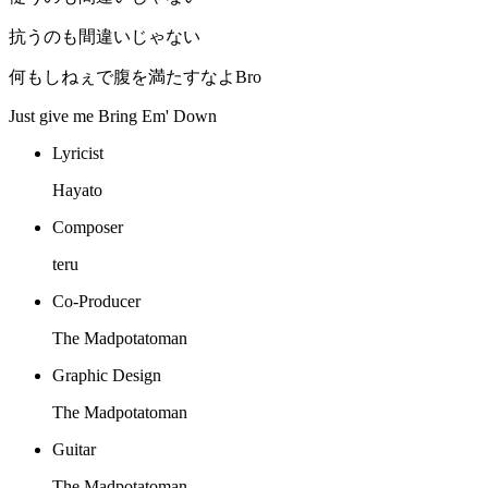
抗うのも間違いじゃない
何もしねぇで腹を満たすなよBro
Just give me Bring Em' Down
Lyricist
Hayato
Composer
teru
Co-Producer
The Madpotatoman
Graphic Design
The Madpotatoman
Guitar
The Madpotatoman