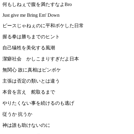
何もしねぇで腹を満たすなよBro
Just give me Bring Em' Down
ピースじゃねぇのに平和ボケした日常
握る拳は勝ちまでのヒント
自己犠牲を美化する風潮
潔癖社会 かしこまりすぎだよ日本
無関心 故に真相はピンボケ
主張は否定の類いとは違う
本音を言え 舵取るまで
やりたくない事を続けるのも逃げ
従うか 抗うか
神は誰も助けないのに