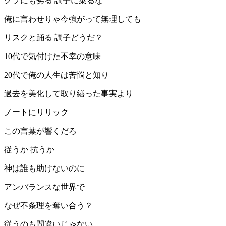
クソにも劣る 調子に乗るな
俺に言わせりゃ今強がって無理しても
リスクと踊る 調子どうだ？
10代で気付けた不幸の意味
20代で俺の人生は苦悩と知り
過去を美化して取り繕った事実より
ノートにリリック
この言葉が響くだろ
従うか 抗うか
神は誰も助けないのに
アンバランスな世界で
なぜ不条理を奪い合う？
従うのも間違いじゃない