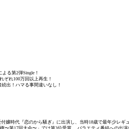
第2弾Single！
mでそれぞれ100万回以上再生！
者続出！ハマる事間違いなし！
受付嬢時代『恋のから騒ぎ』に出演し、当時18歳で最年少レギ
〜第17回大会〜」では第3位受賞。 バラエティ番組への出演