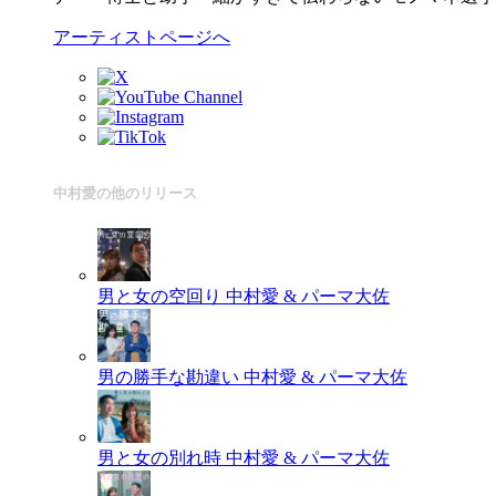
アーティストページへ
中村愛の他のリリース
男と女の空回り
中村愛 & パーマ大佐
男の勝手な勘違い
中村愛 & パーマ大佐
男と女の別れ時
中村愛 & パーマ大佐