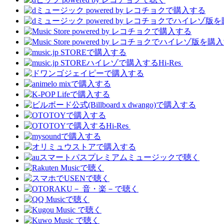
Hi-Res
Hi-Res