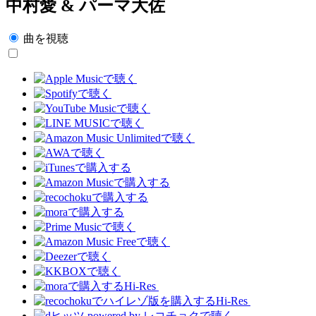
中村愛 & パーマ大佐
曲を視聴
Hi-Res
Hi-Res