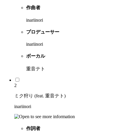
作曲者
inariinori
プロデューサー
inariinori
ボーカル
重音テト
2
ミク狩り (feat. 重音テト)
inariinori
作詞者