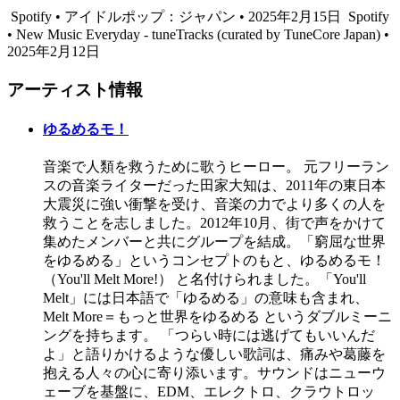
Spotify • アイドルポップ：ジャパン • 2025年2月15日
Spotify
• New Music Everyday - tuneTracks (curated by TuneCore Japan) •
2025年2月12日
アーティスト情報
ゆるめるモ！
音楽で人類を救うために歌うヒーロー。 元フリーラン
スの音楽ライターだった田家大知は、2011年の東日本
大震災に強い衝撃を受け、音楽の力でより多くの人を
救うことを志しました。2012年10月、街で声をかけて
集めたメンバーと共にグループを結成。「窮屈な世界
をゆるめる」というコンセプトのもと、ゆるめるモ！
（You'll Melt More!） と名付けられました。「You'll
Melt」には日本語で「ゆるめる」の意味も含まれ、
Melt More＝もっと世界をゆるめる というダブルミーニ
ングを持ちます。 「つらい時には逃げてもいいんだ
よ」と語りかけるような優しい歌詞は、痛みや葛藤を
抱える人々の心に寄り添います。サウンドはニューウ
ェーブを基盤に、EDM、エレクトロ、クラウトロッ