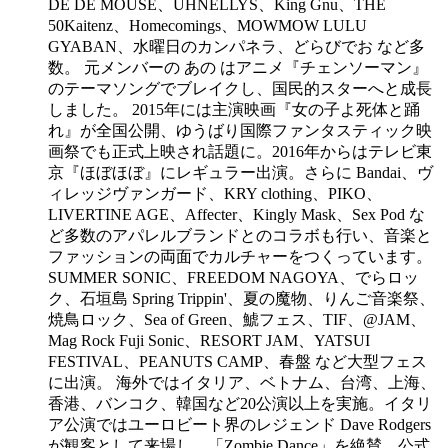
DE DE MOUSE、UHNELLYS、King Gnu、THE
50Kaitenz、Homecomings、MOWMOW LULU
GYABAN、水曜日のカンパネラ、どらびでお など多
数。 元メンバーの あの はアニメ『チェンソーマン』
のテーマソングでブレイクし、国民的スターへと成長
しました。 2015年には主演映画『女の子よ死体と踊
れ』が全国公開、ゆうばり国際ファンタスティック映
画祭でも正式上映され話題に。2016年からはテレビ東
京『ほぼほぼ』にレギュラー出演。さらに Bandai、ヴ
ィレッジヴァンガード、KRY clothing、PIKO、
LIVERTINE AGE、Affecter、Kingly Mask、Sex Pod な
ど多数のアパレルブランドとのコラボも行い、音楽と
ファッションの両面でカルチャーをつくっています。
SUMMER SONIC、FREEDOM NAGOYA、でらロッ
ク、石垣島 Spring Trippin'、夏の魔物、りんご音楽祭、
焼鳥ロック、Sea of Green、鯱フェス、TIF、@JAM、
Mag Rock Fuji Sonic、RESORT JAM、YATSUI
FESTIVAL、PEANUTS CAMP、春盤 など大型フェス
に出演。 海外ではイタリア、ベトナム、台湾、上海、
香港、バンコク、韓国など20公演以上を実施。イタリ
ア公演ではユーロビート界のレジェンド Dave Rodgers
が観客として来場し、「Zombie Dance」を絶賛、公式