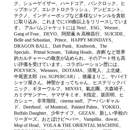
ク、シューゲイザー、ハードコア、パンクロック、ヒ
ップホップ、エレクトロクラッシュ、アンビエント、
テクノ、インディーポップなど多様なジャンルを貪欲
に取り込み、これまでに130曲以上をリリースしていま
す。 アルバムジャケットには Neu!、ESG、Weezer、
Gang of Four、DEVO、阿部薫 & 高柳昌行、SUICIDE、
Belle and Sebastian、Prince、HAPPY MONDAYS、
DRAGON BALL、Daft Punk、Kraftwerk、The
Specials、Primal Scream、Talking Heads、赤痢 など世界
的カルチャーへの敬意が込められ、そのアート性も高
い評価を受けています。 コラボレーション歴には、
POLYSICS、Wienners、DOTAMA、清竜人、上北健、
中尾憲太郎（ex. SUPERCAR）、後藤まりこ、ヤバイT
シャツ屋さん、神聖かまってちゃん、ヒステリックパ
ニック、ギターウルフ、MIYAVI、氣志團、大森靖子、
カミデサンデー、ヤマザキミオ、R指定、坂田明、ヒ
カシュー、非常階段、cinema staff、アーバンギャル
ド、Deerhoof、of Montreal、Painted Palms、YOKKO、
Buffalo Daughter、少年ナイフ、GEZAN、新しい学校の
リーダーズ、おとぼけビ〜バー、Vampillia、downt、
Mop of Head、VOLA & THE ORIENTAL MACHINE、