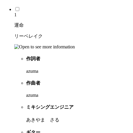
1
運命
リーベレイク
作詞者
azuma
作曲者
azuma
ミキシングエンジニア
あきやま さる
ギター