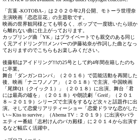
「言葉 -KOTOBA-」は２０２０年2月公開、モトーラ世理奈
主演映画「恋恋豆花」の主題歌です。
映画の世界観同様とても明るく、ポップで一度聴いたら頭か
ら離れない曲に仕上がっております。
カップリング曲「YK」はプライベートでも親交のある同じ
く元アイドリング!!!メンバーの伊藤祐奈が作詞した曲となっ
ておりますのでこちらもお楽しみください。
後藤郁はアイドリング!!!の25号として約4年間在籍したのち
に卒業。
舞台「ダンガンロンパ」（２０１６）で芸能活動を再開した
後、映画「ナニワノノア」（２０１８）で主演、中国映画
「尾牌Q1（クイック１）」（２０１８）に出演、舞台「君
には最高の噓を」（２０１８）や朗読劇「Greif」（２０１
８～２０１９）シリーズで主演をするなど次々と話題作に出
演。そして恋愛リアリティーショー「恋愛ドラマな恋がした
い～Kiss to survive」（Abema TV：２０１９）に出演やバラ
エティー番組「志村けんのバカ殿様」に２０１４から出演す
るなど幅広く活躍中。