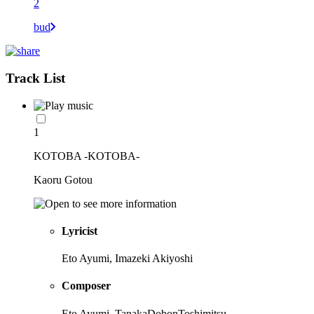
2
bud
Track List
1
KOTOBA -KOTOBA-
Kaoru Gotou
Lyricist
Eto Ayumi, Imazeki Akiyoshi
Composer
Eto Ayumi, TanakaDobonToshimitsu