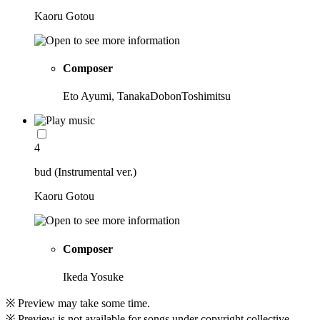
Kaoru Gotou
Composer
Eto Ayumi, TanakaDobonToshimitsu
4
bud (Instrumental ver.)
Kaoru Gotou
Composer
Ikeda Yosuke
※ Preview may take some time.
※ Preview is not available for songs under copyright collective.