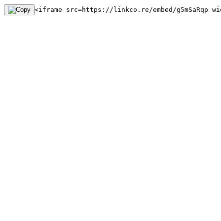
<iframe src=https://linkco.re/embed/g5mSaRqp wi