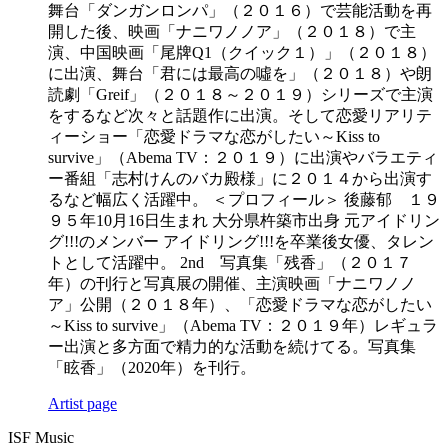
舞台「ダンガンロンパ」（２０１６）で芸能活動を再
開した後、映画「ナニワノノア」（２０１８）で主
演、中国映画「尾牌Q1（クイック１）」（２０１８）
に出演、舞台「君には最高の噓を」（２０１８）や朗
読劇「Greif」（２０１８～２０１９）シリーズで主演
をするなど次々と話題作に出演。そして恋愛リアリテ
ィーショー「恋愛ドラマな恋がしたい～Kiss to
survive」（Abema TV：２０１９）に出演やバラエティ
ー番組「志村けんのバカ殿様」に２０１４から出演す
るなど幅広く活躍中。 ＜プロフィール＞ 後藤郁 １９
９５年10月16日生まれ 大分県杵築市出身 元アイドリン
グ!!!のメンバー アイドリング!!!を卒業後女優、タレン
トとして活躍中。 2nd 写真集「残香」（２０１７
年）の刊行と写真展の開催、主演映画「ナニワノノ
ア」公開（２０１８年）、「恋愛ドラマな恋がしたい
～Kiss to survive」（Abema TV：２０１９年）レギュラ
ー出演と多方面で精力的な活動を続けてる。写真集
「眩香」（2020年）を刊行。
Artist page
ISF Music