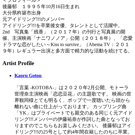
＜プロフィール＞
後藤郁 １９９５年10月16日生まれ
大分県杵築市出身
元アイドリング!!!のメンバー
アイドリング!!!を卒業後女優、タレントとして活躍中。
2nd 写真集「残香」（２０１７年）の刊行と写真展の開
催、主演映画「ナニワノノア」公開（２０１８年）、「恋愛
ドラマな恋がしたい～Kiss to survive」（Abema TV：２０１
９年）レギュラー出演と多方面で精力的な活動を続けてる。
Artist Profile
Kaoru Gotou
「言葉 -KOTOBA-」は２０２０年2月公開、モトーラ
世理奈主演映画「恋恋豆花」の主題歌です。 映画の世
界観同様とても明るく、ポップで一度聴いたら頭から
離れない曲に仕上がっております。 カップリング曲
「YK」はプライベートでも親交のある同じく元アイド
リング!!!メンバーの伊藤祐奈が作詞した曲となってお
りますのでこちらもお楽しみください。 後藤郁はアイ
ドリング!!!の25号として約4年間在籍したのちに卒業。