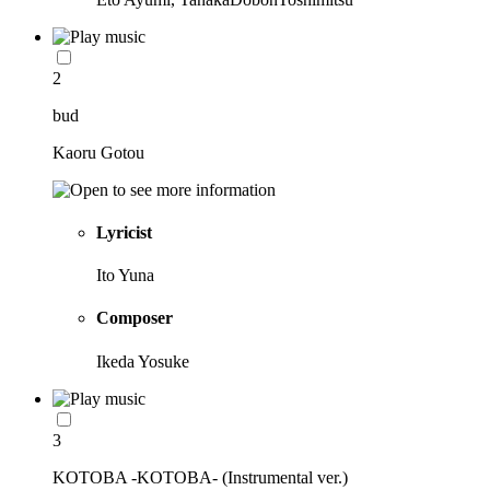
2
bud
Kaoru Gotou
Lyricist
Ito Yuna
Composer
Ikeda Yosuke
3
KOTOBA -KOTOBA- (Instrumental ver.)