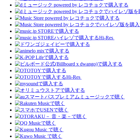
Hi-Res
Hi-Res