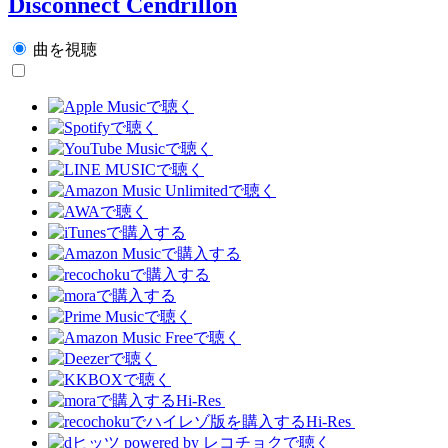
Disconnect Cendrillon
曲を視聴
Hi-Res
Hi-Res