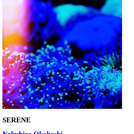
SERENE
Nobuhiro Okahashi