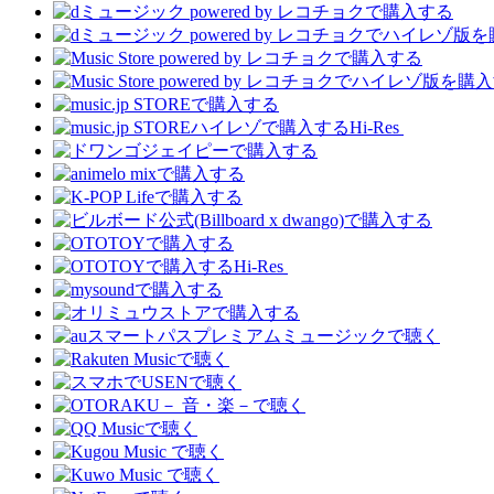
Hi-Res
Hi-Res