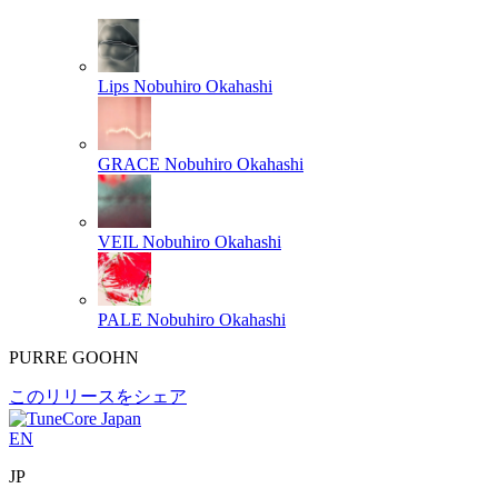
Lips
Nobuhiro Okahashi
GRACE
Nobuhiro Okahashi
VEIL
Nobuhiro Okahashi
PALE
Nobuhiro Okahashi
PURRE GOOHN
このリリースをシェア
EN
JP