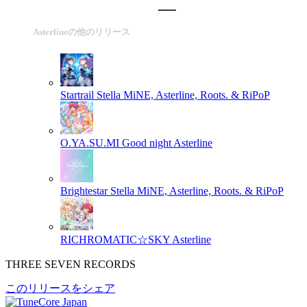
Asterlineの他のリリース
Startrail
Stella MiNE, Asterline, Roots. & RiPoP
O.YA.SU.MI Good night
Asterline
Brightestar
Stella MiNE, Asterline, Roots. & RiPoP
RICHROMATIC☆SKY
Asterline
THREE SEVEN RECORDS
このリリースをシェア