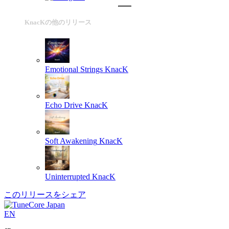
KnacKの他のリリース
Emotional Strings
KnacK
Echo Drive
KnacK
Soft Awakening
KnacK
Uninterrupted
KnacK
このリリースをシェア
EN