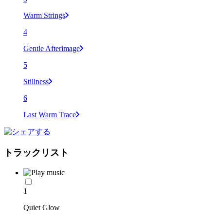
Warm Strings
4
Gentle Afterimage
5
Stillness
6
Last Warm Trace
トラックリスト
1
Quiet Glow