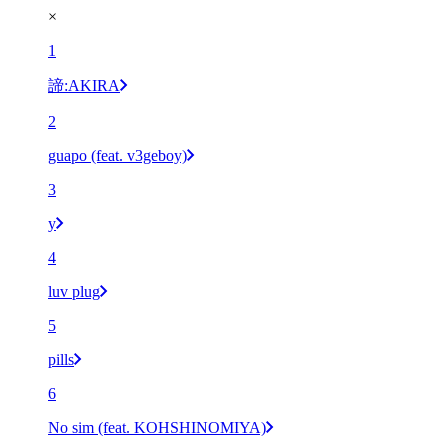
×
1
諦:AKIRA
2
guapo (feat. v3geboy)
3
y
4
luv plug
5
pills
6
No sim (feat. KOHSHINOMIYA)