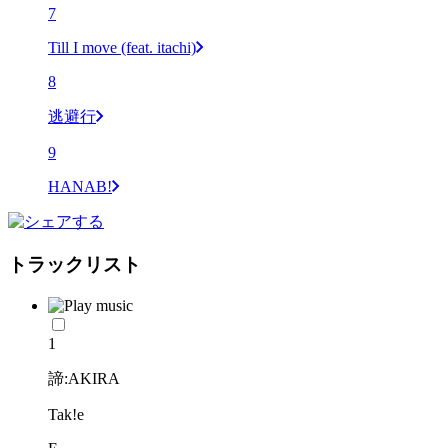
7
Till I move (feat. itachi)
8
逃避行
9
HANAB!
トラックリスト
1
諦:AKIRA
Tak!e