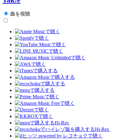
曲を視聴
Hi-Res
Hi-Res