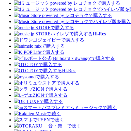
Hi-Res
Hi-Res