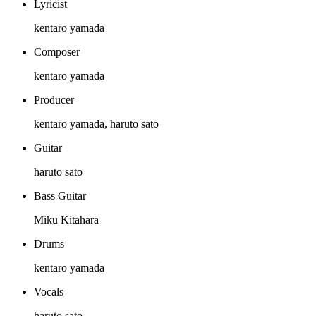
Lyricist
kentaro yamada
Composer
kentaro yamada
Producer
kentaro yamada, haruto sato
Guitar
haruto sato
Bass Guitar
Miku Kitahara
Drums
kentaro yamada
Vocals
haruto sato