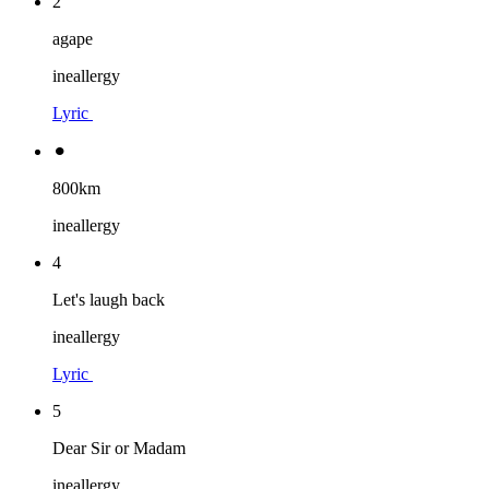
2
agape
ineallergy
Lyric
⚫︎
800km
ineallergy
4
Let's laugh back
ineallergy
Lyric
5
Dear Sir or Madam
ineallergy