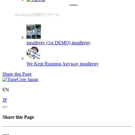
ineallergyの他のリリース
ineallergy (1st DEMO)
ineallergy
We Kept Running Anyway
ineallergy
Share this Page
EN
JP
Share this Page