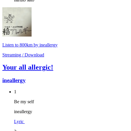
Listen to 800km by ineallergy
Streaming / Download
Your all allergic!
ineallergy
1
Be my self
ineallergy
Lyric