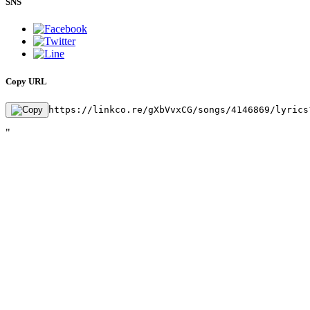
SNS
Copy URL
https://linkco.re/gXbVvxCG/songs/4146869/lyrics
"